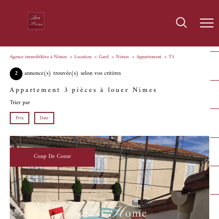
Agence immobilière à Nîmes
Location
Gard
Nimes
Appartement
T3
2
annonce(s) trouvée(s) selon vos critères
Appartement 3 pièces à louer Nimes
Trier par
Prix
Date
Coup De Coeur