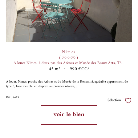
Nîmes
(30000)
A louer Nîmes, à deux pas des Arènes et Musée des Beaux Arts, T3...
45 m²
-
990 €
CC*
A louer, Nîmes, proche des Arènes et du Musée de la Romanité, agréable appartement de
type 3, loué meublé, en duplex, au premier niveau,...
Réf : 4673
Sélection
Sélect
voir le bien