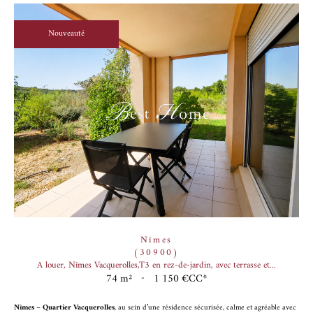
Nouveauté
Nîmes
(30900)
A louer, Nîmes Vacquerolles,T3 en rez-de-jardin, avec terrasse et...
74 m²
-
1 150 €
CC*
Nîmes – Quartier Vacquerolles
, au sein d’une résidence sécurisée, calme et agréable avec