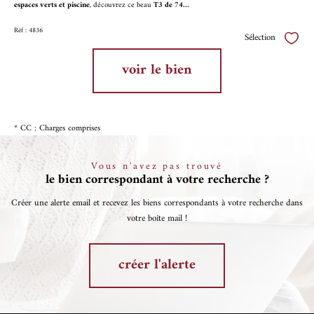
espaces verts et piscine
, découvrez ce beau
T3 de 74...
Réf : 4836
Sélection
Sélect
voir le bien
* CC : Charges comprises
Vous n'avez pas trouvé
le bien correspondant à votre recherche ?
Créer une alerte email et recevez les biens correspondants à votre recherche dans
votre boîte mail !
créer l'alerte