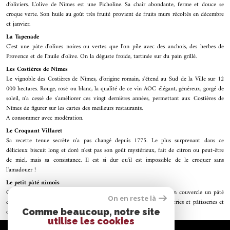
d’oliviers. L'olive de Nîmes est une Picholine. Sa chair abondante, ferme et douce se
croque verte. Son huile au goût très fruité provient de fruits murs récoltés en décembre
et janvier.
La Tapenade
C'est une pâte d'olives noires ou vertes que l'on pile avec des anchois, des herbes de
Provence et de l'huile d'olive. On la déguste froide, tartinée sur du pain grillé.
Les Costières de Nîmes
Le vignoble des Costières de Nîmes, d’origine romain, s'étend au Sud de la Ville sur 12
000 hectares. Rouge, rosé ou blanc, la qualité de ce vin AOC élégant, généreux, gorgé de
soleil, n'a cessé de s'améliorer ces vingt dernières années, permettant aux Costières de
Nîmes de figurer sur les cartes des meilleurs restaurants.
A consommer avec modération.
Le Croquant Villaret
Sa recette tenue secrète n'a pas changé depuis 1775. Le plus surprenant dans ce
délicieux biscuit long et doré n'est pas son goût mystérieux, fait de citron ou peut-être
de miel, mais sa consistance. Il est si dur qu'il est impossible de le croquer sans
l'amadouer !
Le petit pâté nîmois
C'est une jolie croûte blonde, petite boîte ronde qui cache sous son couvercle un pâté
On en reste là
des plus savoureux. On le trouve aux halles, dans quelques charcuteries et pâtisseries et
Comme beaucoup, notre site
on le déguste chaud.
utilise les cookies