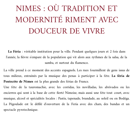
NIMES : OÙ TRADITION ET
MODERNITÉ RIMENT AVEC
DOUCEUR DE VIVRE
La Féria
: véritable institution pour la ville. Pendant quelques jours et 2 fois dans
l'année, la fièvre s'empare de la population qui vit alors aux rythmes de la salsa, de la
samba, et surtout du flamenco.
La ville prend à ce moment des accents espagnols. Les rues fourmillent de gens issus de
tous milieux, entraînés par la musique des penas à participer à la fête.
La féria de
Pentecôte de Nîmes
est la plus grande des férias de France.
Une fête de la tauromachie, avec les corridas, les novilladas, les abrivados ou les
encierros qui sont à la base de cette fierté Nimoise, mais aussi une fête tout court, avec
musique, alcool et spécialités locales : Pastis, tapenade, brandade, au soleil ou en Bodéga.
La Pégoulade est le défilé d'ouverture de la Feria avec des chars, des bandas et un
spectacle pyrotechnique.