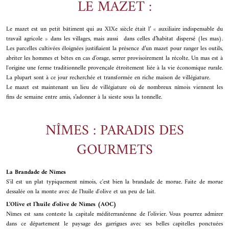
LE MAZET :
Le mazet est un petit bâtiment qui au XIXe siècle était l’ « auxiliaire indispensable du
travail agricole » dans les villages, mais aussi dans celles d’habitat dispersé (les mas).
Les parcelles cultivées éloignées justifiaient la présence d’un mazet pour ranger les outils,
abriter les hommes et bêtes en cas d’orage, serrer provisoirement la récolte. Un mas est à
l'origine une ferme traditionnelle provençale étroitement liée à la vie économique rurale.
La plupart sont à ce jour recherchée et transformée en riche maison de villégiature.
Le mazet est maintenant un lieu de villégiature où de nombreux nîmois viennent les
fins de semaine entre amis, s’adonner à la sieste sous la tonnelle.
NÎMES : PARADIS DES
GOURMETS
La Brandade de Nîmes
S'il est un plat typiquement nîmois, c'est bien la brandade de morue. Faite de morue
dessalée on la monte avec de l'huile d'olive et un peu de lait.
L'Olive et l’huile d’olive de Nîmes (AOC)
Nîmes est sans conteste la capitale méditerranéenne de l’olivier. Vous pourrez admirer
dans ce département le paysage des garrigues avec ses belles capitelles ponctuées