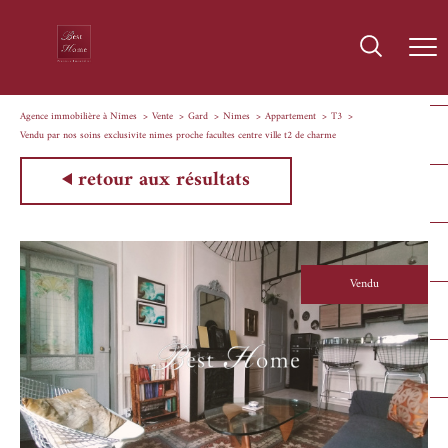
Agence immobilière à Nîmes
Vente
Gard
Nimes
Appartement
T3
Vendu par nos soins exclusivite nimes proche facultes centre ville t2 de charme
retour aux résultats
Vendu