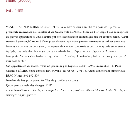
Nîmes (30000)
Réf : 4488
VENDU PAR NOS SOINS EXCLUSIVITE . A vendre ce charmant T2 composé de 3 pièces à
proximité immédiate des Facultés et du Centre ville de Nîmes. Situé en 1 er étage d'une copropriété
en pierres apparentes, il vous séduira par son cachet ancien authentique allié au confort actuel. Aucun
travaux à prévoir,! Composé d'une pièce d'accueil que vous pourrez aménager et utiliser selon vos
besoins en bureau ou petit salon, , une pièce de vie avec cheminée et cuisine originale entièrement
équipée, une belle chambre et sa spacieuse salle de bain. L'appartement dispose de 2 balcons
bourgeois. Menuiseries double vitrage, électricité refaite, climatisation, ballon thermodynamique. A
voir sans tarder!
Cet appartement de charme vous est proprosé par l'Agence BEST HOME Immoblier - 6, Place
Questel à NÎMES. Votre contact: RM BONET Tél: 06 08 72 91 13. Agent commercial immatriculé
RSAC Nîmes 340 192 509
Nombre de lots principaux: 10 / Pas de procédure en cours
Quote part annuelle des charges 808€
Les informations sur les risques auxquels ce bien est exposé sont disponibles sur le site Géorisques:
www.georisques.gouv.fr