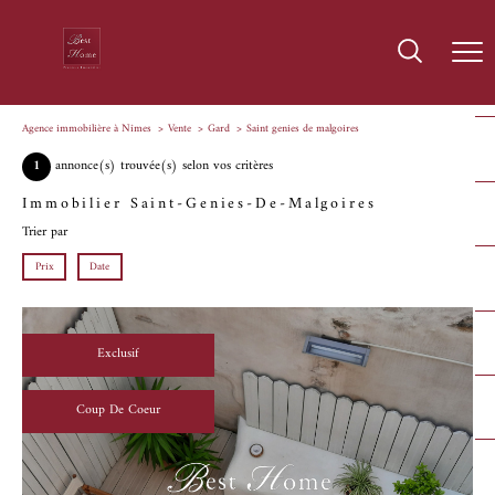
Agence immobilière à Nîmes
Vente
Gard
Saint genies de malgoires
1
annonce(s) trouvée(s) selon vos critères
Immobilier Saint-Genies-De-Malgoires
Trier par
Prix
Date
Exclusif
Coup De Coeur