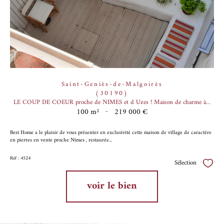
Saint-Geniès-de-Malgoirès
(30190)
LE COUP DE COEUR proche de NIMES et d Uzes ! Maison de charme à...
100 m²
-
219 000 €
Best Home a le plaisir de vous présenter en exclusivité cette maison de village de caractère
en pierres en vente proche Nîmes , restaurée...
Réf : 4524
Sélection
Sélect
voir le bien