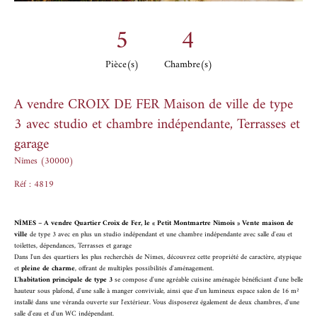
5
4
Pièce(s)
Chambre(s)
A vendre CROIX DE FER Maison de ville de type
3 avec studio et chambre indépendante, Terrasses et
garage
Nîmes (30000)
Réf : 4819
NÎMES – A vendre Quartier Croix de Fer, le « Petit Montmartre Nîmois » Vente maison de
ville
de type 3 avec en plus un studio indépendant et une chambre indépendante avec salle d'eau et
toilettes, dépendances, Terrasses et garage
Dans l'un des quartiers les plus recherchés de Nîmes, découvrez cette propriété de caractère, atypique
et
pleine de charme
, offrant de multiples possibilités d'aménagement.
L'habitation principale de type 3
se compose d'une agréable cuisine aménagée bénéficiant d'une belle
hauteur sous plafond, d'une salle à manger conviviale, ainsi que d'un lumineux espace salon de 16 m²
installé dans une véranda ouverte sur l'extérieur. Vous disposerez également de deux chambres, d'une
salle d'eau et d'un WC indépendant.