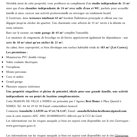
Véritable atout de cette propriété, vous profiterez en complément d'un
studio indépendant de 33 m²
ainsi que d'une
chambre indépendante de 24 m² avec salle d'eau et WC
, parfaits pour accueillir
famille et amis, exercer une activité professionnelle ou envisager un rendement locatif.
À l'extérieur, deux
terrasses totalisant 65 m²
bordent l'habitation principale et offrent une vue
dégagée jusqu'au clocher du quartier. Une charmante cour arborée de 35 m² invite à la détente en
toute intimité.
Rare sur le secteur, un
vaste garage de 65 m²
complète l'ensemble.
Les amateurs de rangement, de bricolage ou de loisirs apprécieront également les dépendances : une
cave de 18 m² ainsi qu'un atelier de 21 m².
Au calme, hors copropriété, ce bien développe une surface habitable totale de
183 m² (Loi Carrez)
.
Les prestations :
Menuiseries PVC double vitrage
Volets roulants électriques
Visiophone
Monte-personne
Cave et atelier
Grand garage
Plusieurs espaces extérieurs
Une propriété singulière et pleine de potentiel, idéale pour une grande famille, une activité
indépendante ou un projet de location complémentaire.
Cette MAISON DE VILLE à NIMES est présentée par l 'Agence
Best Home
6 Place Questel à
NIMES. Tel : 04 66 29 03 30 Email: contact@best-home.fr
Contactez
Annabelle LAFON au 07.61.78.11.87,
Email :
annabellelafon.besthome@gmail.com
sous la carte numéro ADC 3002 2018000026953 délivrée par la CCI du Gard.
Les informations sur les risques auxquels ce bien est exposé sont disponibles sur le site Géorisques :
www.georisques.gouv.fr
Les informations sur les risques auxquels ce bien est exposé sont disponibles sur le site
Géorisques