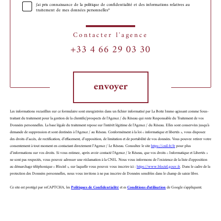
j'ai pris connaissance de la politique de confidentialité et des informations relatives au
traitement de mes données personnelles*
Contacter l'agence
+33 4 66 29 03 30
Validation
envoyer
Les informations recueillies sur ce formulaire sont enregistrées dans un fichier informatisé par La Boite Immo agissant comme Sous-
traitant du traitement pour la gestion de la clientèle/prospects de l'Agence / du Réseau qui reste Responsable du Traitement de vos
Données personnelles. La base légale du traitement repose sur l'intérêt légitime de l'Agence / du Réseau. Elles sont conservées jusqu'à
demande de suppression et sont destinées à l'Agence / au Réseau. Conformément à la loi « informatique et libertés », vous disposez
des droits d’accès, de rectification, d’effacement, d’opposition, de limitation et de portabilité de vos données. Vous pouvez retirer votre
consentement à tout moment en contactant directement l’Agence / Le Réseau. Consultez le site
https://cnil.fr/fr
pour plus
d’informations sur vos droits. Si vous estimez, après avoir contacté l'Agence / le Réseau, que vos droits « Informatique et Libertés »
ne sont pas respectés, vous pouvez adresser une réclamation à la CNIL. Nous vous informons de l’existence de la liste d'opposition
au démarchage téléphonique « Bloctel », sur laquelle vous pouvez vous inscrire ici :
https://www.bloctel.gouv.fr
. Dans le cadre de la
protection des Données personnelles, nous vous invitons à ne pas inscrire de Données sensibles dans le champ de saisie libre.
Ce site est protégé par reCAPTCHA, les
Politiques de Confidentialité
et es
Conditions d'utilisation
de Google s'appliquent.