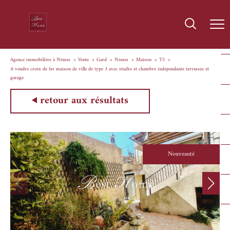
Agence immobilière à Nîmes
Vente
Gard
Nimes
Maison
T5
A vendre croix de fer maison de ville de type 3 avec studio et chambre independante terrasses et
garage
retour aux résultats
Nouveauté