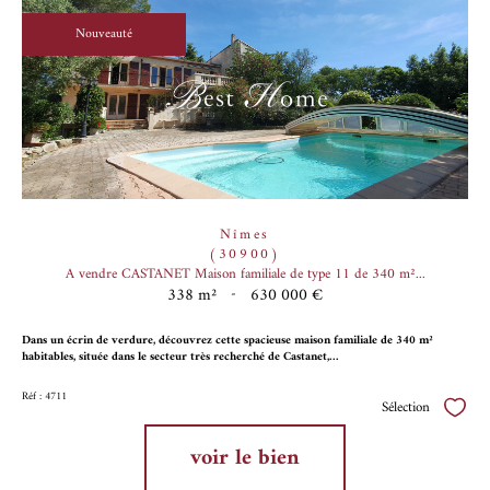
Nouveauté
Nîmes
(30900)
A vendre CASTANET Maison familiale de type 11 de 340 m²...
338 m²
-
630 000 €
Dans un écrin de verdure, découvrez cette spacieuse maison familiale de 340 m²
habitables, située dans le secteur très recherché de Castanet,...
Réf : 4711
Sélection
Sélect
voir le bien