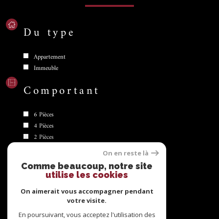
Du type
Appartement
Immeuble
Comportant
6 Pièces
4 Pièces
2 Pièces
8 Pièces
On en reste là
5 Pièces
Comme beaucoup, notre site
utilise les cookies
Se
connecter
On aimerait vous accompagner pendant
votre visite.
espace propriétaire
En poursuivant, vous acceptez l'utilisation des