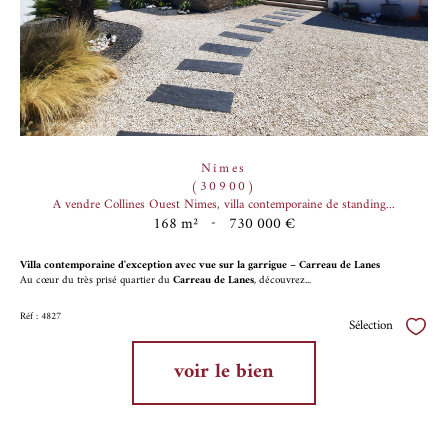
Nîmes
(30900)
A vendre Collines Ouest Nimes, villa contemporaine de standing...
168 m²
-
730 000 €
Villa contemporaine d'exception avec vue sur la garrigue – Carreau de Lanes
Au cœur du très prisé quartier du
Carreau de Lanes
, découvrez...
Réf : 4827
Sélection
Sélect
voir le bien