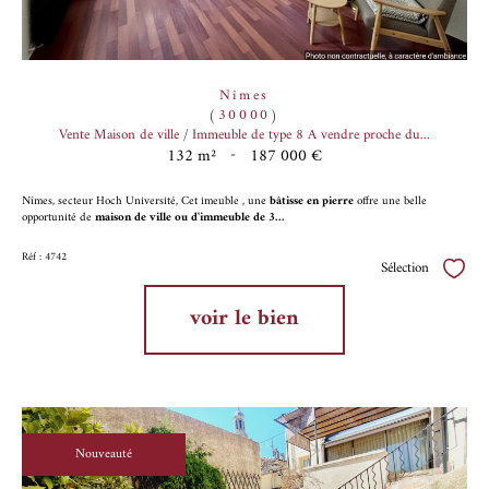
Nîmes
(30000)
Vente Maison de ville / Immeuble de type 8 A vendre proche du...
132 m²
-
187 000 €
Nîmes, secteur Hoch Université, Cet imeuble , une
bâtisse en pierre
offre une belle
opportunité de
maison de ville ou d'immeuble de 3...
Réf : 4742
Sélection
Sélect
voir le bien
Nouveauté