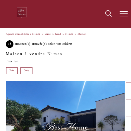
Agence immobilière à Nîmes
Vente
Gard
Nimes
Maison
18
annonce(s) trouvée(s) selon vos critères
Maison à vendre Nimes
Trier par
Prix
Date