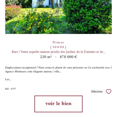
Nîmes
(30000)
Rare ! Vente superbe maison proche des Jardins de la Fontaine et de...
220 m²
-
870 000 €
Emplacement exceptionnel ! Nous avons le plaisir de vous présenter en Co exclusivité avec l
Agence Montaury cette élégante maison / villa...
Les...
Réf : 4797
Sélection
Sélect
voir le bien