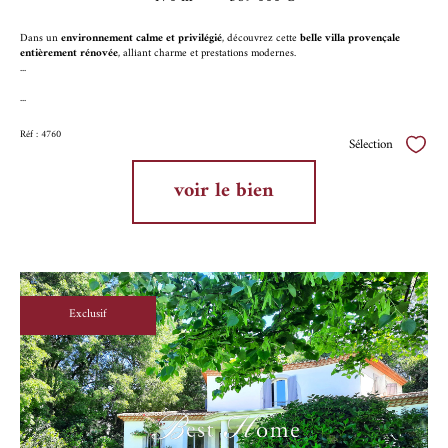
Dans un
environnement calme et privilégié
, découvrez cette
belle villa provençale
entièrement rénovée
, alliant charme et prestations modernes.
...
...
Réf : 4760
Sélection
Sélect
voir le bien
Exclusif