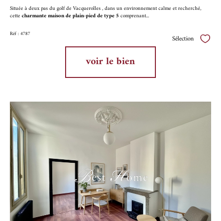
Située à deux pas du golf de Vacquerolles , dans un environnement calme et recherché,
cette
charmante maison de plain-pied de type 5
comprenant...
Réf : 4787
Sélection
Sélect
voir le bien