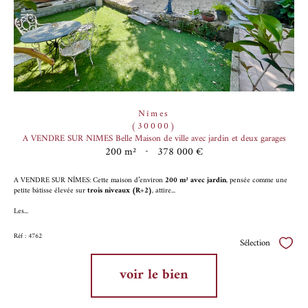
Nîmes
(30000)
A VENDRE SUR NIMES Belle Maison de ville avec jardin et deux garages
200 m²
-
378 000 €
A VENDRE SUR NÎMES: Cette maison d’environ
200 m² avec jardin
, pensée comme une
petite bâtisse élevée sur
trois niveaux (R+2)
, attire...
Les...
Réf : 4762
Sélection
Sélect
voir le bien