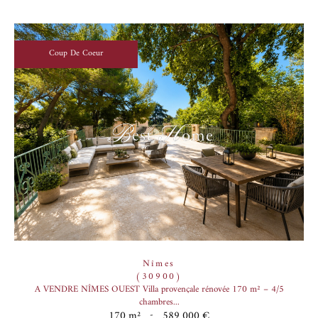
Coup De Coeur
Nîmes
(30900)
A VENDRE NÎMES OUEST Villa provençale rénovée 170 m² – 4/5
chambres...
170 m²
-
589 000 €