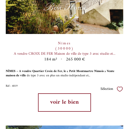
Nîmes
(30000)
A vendre CROIX DE FER Maison de ville de type 3 avec studio et...
184 m²
-
265 000 €
NÎMES – A vendre Quartier Croix de Fer, le « Petit Montmartre Nîmois » Vente
maison de ville
de type 3 avec en plus un studio indépendant et...
Réf : 4819
Sélection
Sélect
voir le bien