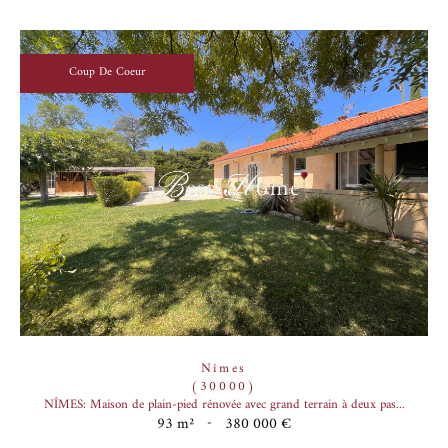
Coup De Coeur
Nîmes
(30000)
NÎMES: Maison de plain-pied rénovée avec grand terrain à deux pas...
93 m²
-
380 000 €