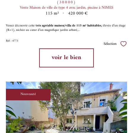
(30000)
Vente Maison de ville de type 4 avec jardin, piscine à NIMES
115 m²
-
420 000 €
Venez découvrir cette
très agréable maison/villa de 115 m² habitables,
élevée d’un étage
(R+1), nichée au cœur d’un magnifique jardin arboré,...
Réf : 4773
Sélection
Sélect
voir le bien
Nouveauté