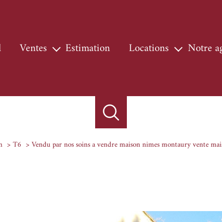
l
ventes
estimation
locations
notre 
maisons & villas
locations
nos s
appartements
locations professionnelles
notre
terrains
chasse
locaux
n
T6
Vendu par nos soins a vendre maison nimes montaury vente maiso
autres
biens vendus
prestige