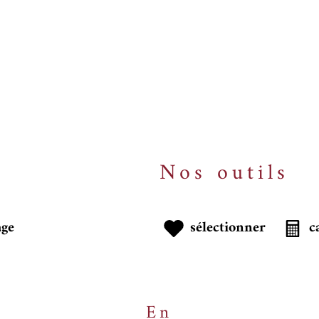
Nos outils
age
sélectionner
c
En