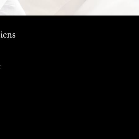
iens
t