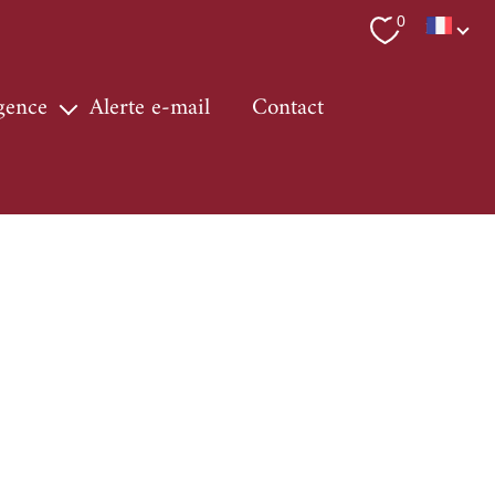
Langue
0
FR
agence
alerte e-mail
contact
ervices
 région
ur immo