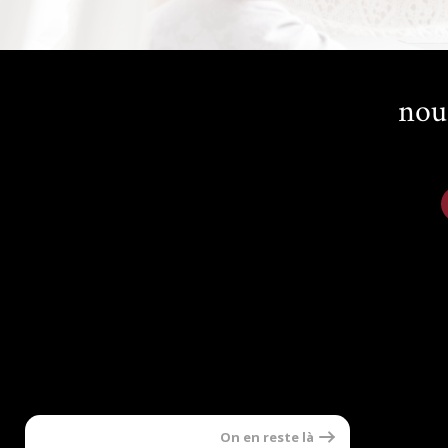
nou
On en reste là