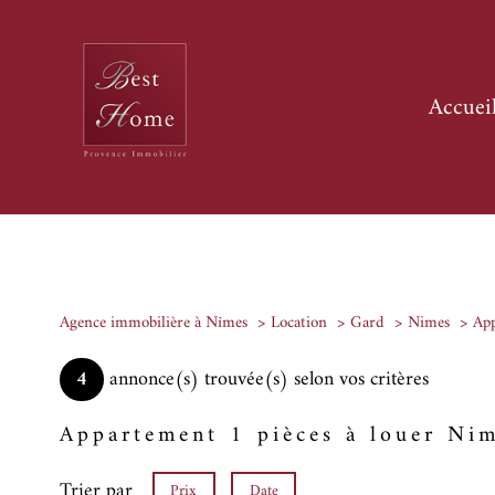
accuei
Agence immobilière à Nîmes
Location
Gard
Nimes
Ap
4
annonce(s) trouvée(s) selon vos critères
Appartement 1 pièces à louer Ni
Trier par
Prix
Date