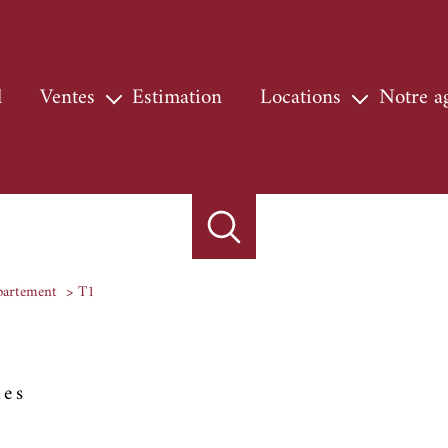
l
ventes
estimation
locations
notre 
maisons & villas
locations
nos s
appartements
locations professionnelles
notre
terrains
chasse
locaux
partement
T1
autres
biens vendus
mes
prestige