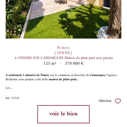
Nîmes
(30000)
A VENDRE SUR CAISSARGUES Maison de plain-pied avec piscine
125 m²
-
370 000 €
À seulement 5 minutes de Nîmes
, sur la commune recherchée de
Caissargues
, l’agence
Besthome vous propose cette belle
maison de plain-pied...
Les...
Réf : 4793A
Sélection
Sélect
voir le bien