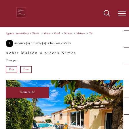
Agence immobilière à Nîmes
Vente
Gard
Nimes
Maison
T4
4
annonce(s) trouvée(s) selon vos critères
Achat Maison 4 pièces Nimes
Trier par
Prix
Date
Nouveauté