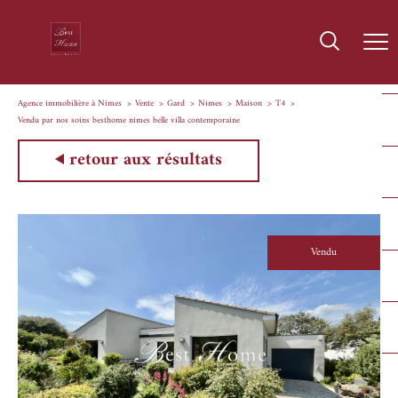
Agence immobilière à Nîmes
Vente
Gard
Nimes
Maison
T4
Vendu par nos soins besthome nimes belle villa contemporaine
retour aux résultats
Vendu