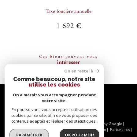
Taxe foncière annuelle
1 692 €
Ces biens peuvent vous
intéresser
On en reste là
Comme beaucoup, notre site
utilise les cookies
Se
connecter
On aimerait vous accompagner pendant
votre visite.
espace propriétaire
En poursuivant, vous acceptez l'utilisation des
cookies par ce site, afin de vous proposer des
contenus adaptés et réaliser des statistiques !
© 2026 | Tous droits réservés | Traduction powered by Google |
Nos honoraires
Plan du site
Mentions légales
Admin
Partenaires
PARAMÉTRER
OK POUR MOI !
Politique RGPD
Cookies