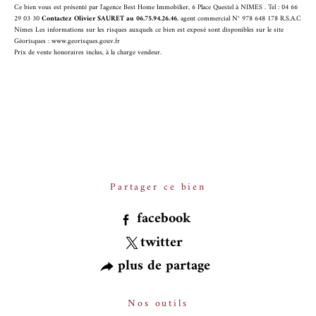
Ce bien vous est présenté par l'agence Best Home Immobilier, 6 Place Questel à NIMES . Tel : 04 66
29 03 30
Contactez Olivier SAURET au 06.75.94.26.46
, agent commercial N° 978 648 178 R.S.A.C
Nîmes Les informations sur les risques auxquels ce bien est exposé sont disponibles sur le site
Géorisques :
www.georisques.gouv.fr
Prix de vente honoraires inclus, à la charge vendeur.
Partager ce bien
facebook
twitter
plus de partage
Nos outils