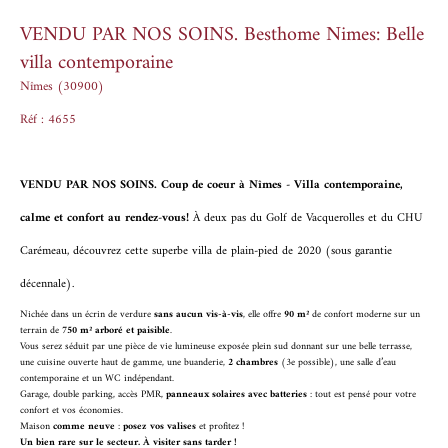
VENDU PAR NOS SOINS. Besthome Nimes: Belle
villa contemporaine
Nîmes (30900)
Réf : 4655
VENDU PAR NOS SOINS. Coup de coeur à Nîmes - Villa contemporaine,
calme et confort au rendez-vous!
À deux pas du Golf de Vacquerolles et du CHU
Carémeau, découvrez cette superbe villa de plain-pied de 2020 (sous garantie
décennale).
Nichée dans un écrin de verdure
sans aucun vis-à-vis
, elle offre
90 m²
de confort moderne sur un
terrain de
750 m² arboré et paisible
.
Vous serez séduit par une pièce de vie lumineuse exposée plein sud donnant sur une belle terrasse,
une cuisine ouverte haut de gamme, une buanderie,
2 chambres
(3e possible), une salle d’eau
contemporaine et un WC indépendant.
Garage, double parking, accès PMR,
panneaux solaires avec batteries
: tout est pensé pour votre
confort et vos économies.
Maison
comme neuve
:
posez vos valises
et profitez !
Un bien rare sur le secteur. À visiter sans tarder !